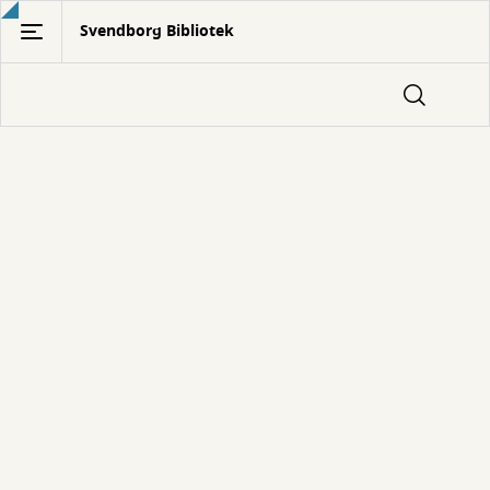
Gå
Svendborg Bibliotek
til
hovedindhold