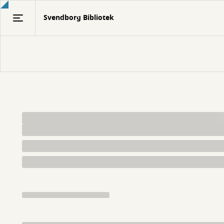
Gå
Svendborg Bibliotek
til
hovedindhold