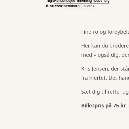
Tags
Håndarbejde
Tilmelding nødvendig
Bibliotek
Svendborg Bibliotek
Find ro og fordybel
Her kan du brodere 
med – også dig, der
Kris Jensen, der st
fra hjertet. Det ha
Sæt dig til rette, o
Billetpris på 75 kr.