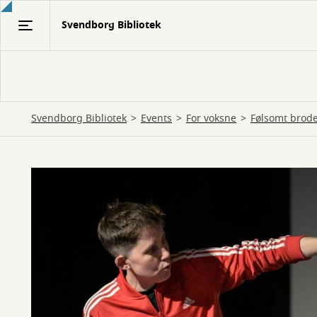
Gå
Svendborg Bibliotek
til
hovedindhold
Svendborg Bibliotek
Events
For voksne
Følsomt brode