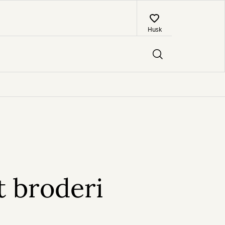
Husk
t broderi