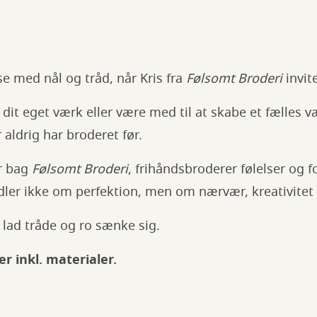
se med nål og tråd, når Kris fra
Følsomt Broderi
invit
dit eget værk eller være med til at skabe et fælles v
 aldrig har broderet før.
år bag
Følsomt Broderi
, frihåndsbroderer følelser og f
ndler ikke om perfektion, men om nærvær, kreativitet
g lad tråde og ro sænke sig.
 er inkl. materialer.