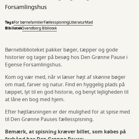
Forsamlingshus
Tags
For børnefamilier
Fællesspisning
Litteratur
Mad
Bibliotek
Svendborg Bibliotek
Børnebiblioteket pakker bøger, tæpper og gode
historier og tager på besøg hos Den Grønne Pause i
Egense Forsamlingshus.
Kom og vær med, når vi læser højt af skønne bøger
om mad, farver og natur. Find en hyggelig plads på
tæppet, lyt til en god historie, og benyt lejligheden til
at låne en bog med hjem.
Efter højtlæsningen er der mulighed for at spise med
til Den Grønne Pauses fællesspisning.
Bemærk, at spisning kræver billet, som købes på