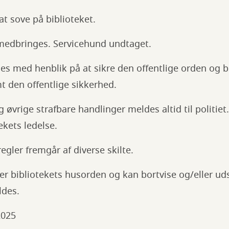
t at sove på biblioteket.
medbringes. Servicehund undtaget.
aldes med henblik på at sikre den offentlige orden og 
t den offentlige sikkerhed.
g øvrige strafbare handlinger meldes altid til politie
tekets ledelse.
regler fremgår af diverse skilte.
ker bibliotekets husorden og kan bortvise og/eller u
ldes.
2025