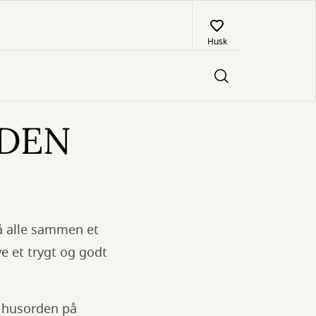
Husk
RDEN
gså alle sammen et
e et trygt og godt
e husorden på