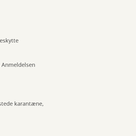
beskytte
t. Anmeldelsen
dstede karantæne,