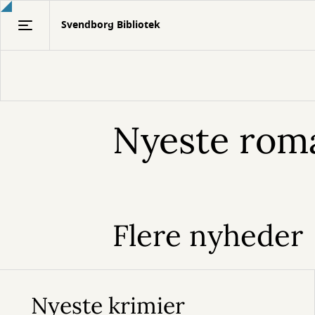
Gå
Svendborg Bibliotek
til
hovedindhold
Nyeste rom
Flere nyheder
Nyeste krimier