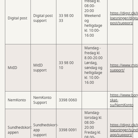
fredag kl.
08:00-
20:00
https://digst.dk/i
Digital post
33 98 00
Weekend
Digital post
loesninger/digita
support
33
og
post/support/
helligdage
kl. 10:00-
16:00
Mandag -
fredag kl.
8.00-20.00
33 98 00
Lørdag,
MitID
https://www.miti
MitID
10
søndag og
support
support/
helligdage
kl. 10.00-
16.00
https://www.bor
NemKonto
NemKonto
3398 0060
skat-
Support
su/NemKonto
Mandag-
torsdag kl.
08.00-
Sundhedskort-
https://digst.dk/i
Sundhedskort
20.00
app
3398 0091
loesninger/sund
appen
Fredag kl.
support
app/support/
08.00-