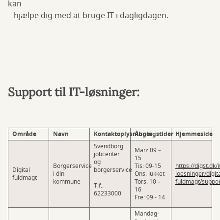
kan
hjælpe dig med at bruge IT i dagligdagen.
Support til IT-løsninger:
Område
Navn
Kontaktoplysninger
Åbningstider
Hjemmeside
Svendborg
Man: 09 –
jobcenter
15
og
Borgerservice
Tis: 09-15
https://digst.dk/i
Digital
borgerservice
i din
Ons: lukket
loesninger/digita
fuldmagt
kommune
Tors: 10 –
fuldmagt/suppor
Tlf.:
16
62233000
Fre: 09 - 14
Mandag-