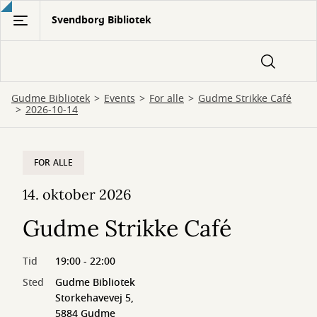
Gå
Svendborg Bibliotek
til
hovedindhold
Gudme Bibliotek
Events
For alle
Gudme Strikke Café
2026-10-14
FOR ALLE
14. oktober 2026
Gudme Strikke Café
Tid
19:00 - 22:00
Sted
Gudme Bibliotek
Storkehavevej 5,
5884 Gudme