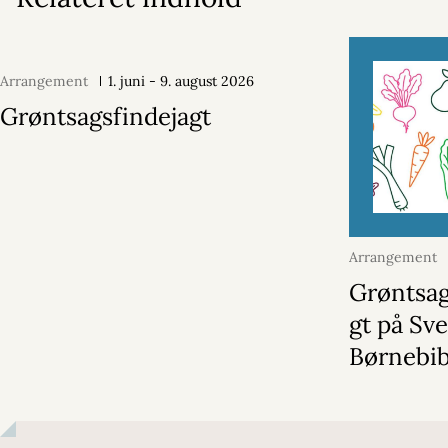
Arrangement
1. juni - 9. august 2026
Grøntsagsfindejagt
Arrangement
august 2026
Grøntsag
gt på Sv
Børnebib