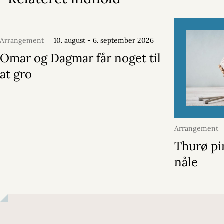
Arrangement
10. august - 6. september 2026
Omar og Dagmar får noget til
at gro
Arrangement
2026
Thurø pi
nåle