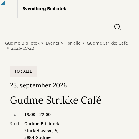
Gå
Svendborg Bibliotek
til
hovedindhold
Gudme Bibliotek
Events
For alle
Gudme Strikke Café
2026-09-23
FOR ALLE
23. september 2026
Gudme Strikke Café
Tid
19:00 - 22:00
Sted
Gudme Bibliotek
Storkehavevej 5,
5884 Gudme