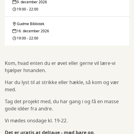
9. december 2026
Strikke
19:00 - 22:00
Café
Gudme Bibliotek
Gudme
16. december 2026
Strikke
19:00 - 22:00
Café
Kom, hvad enten du er øvet eller gerne vil lære-vi
hjælper hinanden.
Har du lyst til at strikke eller hækle, så kom og vær
med.
Tag det projekt med, du har gang i og få en masse
gode idéer fra andre.
Vi mødes onsdage kl. 19-22.
Det er gratis at deltage - mød bare op.