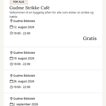
FOR ALLE
Gudme Strikke Café
Velkommen til en hyggelig aften for alle som elsker at strikke og
hækle.
Gudme Bibliotek
12. august 2026
19:00 - 22:00
Gratis
Gudme Bibliotek
Gudme
19. august 2026
Strikke
19:00 - 22:00
Café
Gudme Bibliotek
Gudme
26. august 2026
Strikke
19:00 - 22:00
Café
Gudme Bibliotek
Gudme
2. september 2026