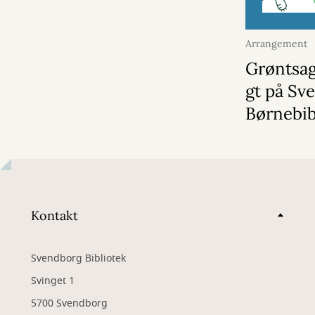
Arrangement
august 2026
Grøntsag
gt på Sv
Børnebib
Kontakt
Svendborg Bibliotek
Svinget 1
5700 Svendborg