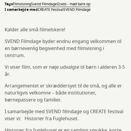
Tags
Filmvisning
Svend Filmdage
Gratis - mød bare op
I samarbejde med
CREATE Festival
SVEND Filmdage
Kalder alle små filmelskere!
SVEND Filmdage byder endnu engang velkommen til
en børnevenlig begivenhed med filmvisning i
centrum.
Vi viser film, som er nøje udvalgte til børn i alderen 3-5
år.
Arrangementet er skræddersyet til de små, og alle er
naturligvis velkomne – både institutioner,
børnepassere og familier.
I samarbejde med SVEND filmdage og CREATE festival
viser vi: Historier fra Fuglehuset.
Historier fra fuglehuset er en samling smukke, korte